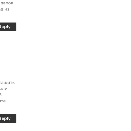
 запоя
од из
Reply
 тащить
няли
б
ите
Reply