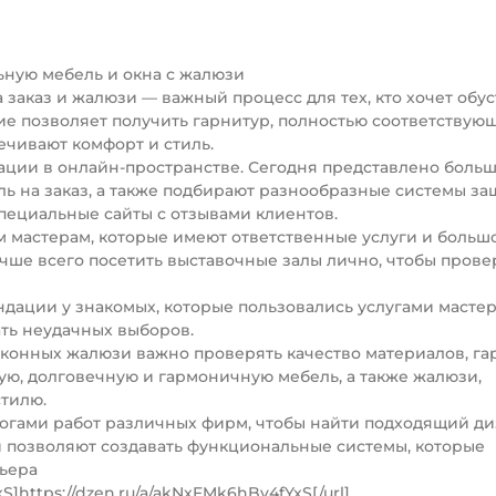
ьную мебель и окна с жалюзи
заказ и жалюзи — важный процесс для тех, кто хочет обу
ие позволяет получить гарнитур, полностью соответствую
чивают комфорт и стиль.
ции в онлайн-пространстве. Сегодня представлено боль
ль на заказ, а также подбирают разнообразные системы за
специальные сайты с отзывами клиентов.
м мастерам, которые имеют ответственные услуги и больш
чше всего посетить выставочные залы лично, чтобы прове
дации у знакомых, которые пользовались услугами мастер
ть неудачных выборов.
 оконных жалюзи важно проверять качество материалов, га
ную, долговечную и гармоничную мебель, а также жалюзи,
тилю.
логами работ различных фирм, чтобы найти подходящий ди
 позволяют создавать функциональные системы, которые
ьера
xS]https://dzen.ru/a/akNxFMk6hBv4fYxS[/url]