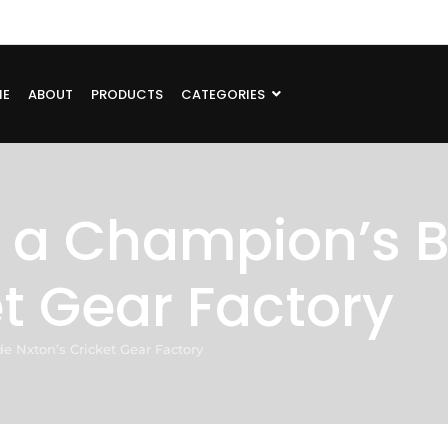
ME
ABOUT
PRODUCTS
CATEGORIES
 a Champion’s B
et Gear Factory
e Nxton’s Cricket Gear Factory