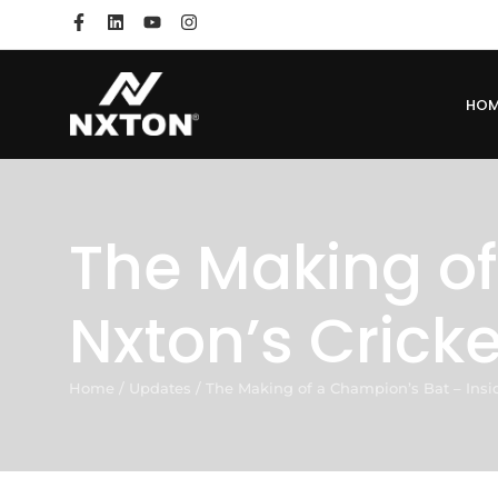
HO
The Making of
Nxton’s Crick
Home
/
Updates
/
The Making of a Champion’s Bat – Insid