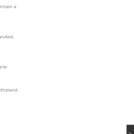
intain a
sanded,
grip
ithstand