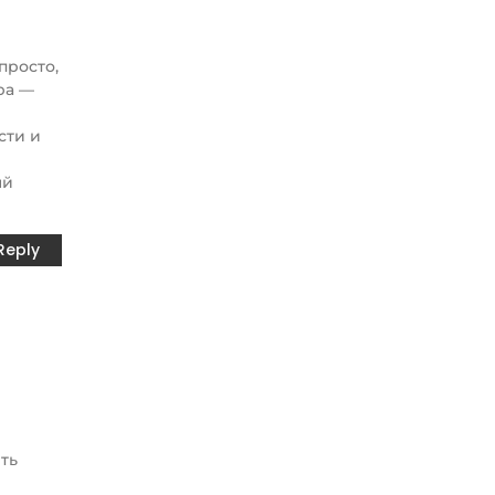
просто,
ра —
сти и
ый
Reply
ть