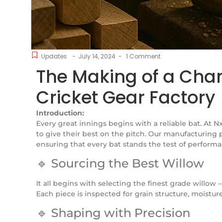
Updates
-
July 14, 2024
-
1 Comment
The Making of a Cham
Cricket Gear Factory
Introduction:
Every great innings begins with a reliable bat. At N
to give their best on the pitch. Our manufacturing
ensuring that every bat stands the test of performa
🔹 Sourcing the Best Willow
It all begins with selecting the finest grade willo
Each piece is inspected for grain structure, moisture
🔹 Shaping with Precision