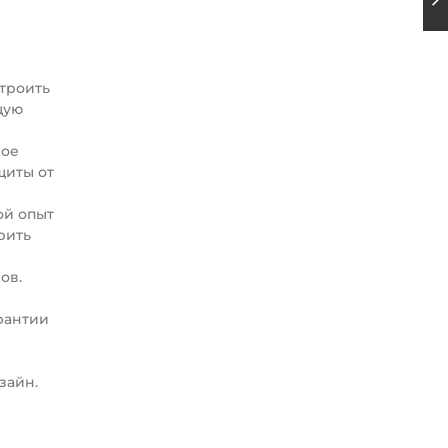
строить
щую
шое
щиты от
ой опыт
рить
ов.
рантии
зайн.