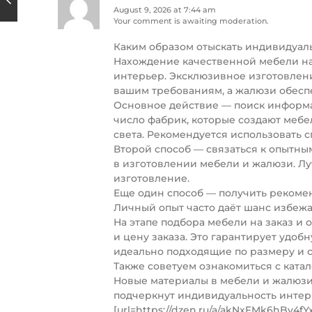
August 9, 2026 at 7:44 am
Your comment is awaiting moderation.
Каким образом отыскать индивидуал
Нахождение качественной мебели на 
интерьер. Эксклюзивное изготовлен
вашим требованиям, а жалюзи обеспе
Основное действие — поиск информа
число фабрик, которые создают мебе
света. Рекомендуется использовать 
Второй способ — связаться к опытны
в изготовлении мебели и жалюзи. Лу
изготовление.
Еще один способ — получить рекомен
Личный опыт часто даёт шанс избежа
На этапе подбора мебели на заказ и
и цену заказа. Это гарантирует удоб
идеально подходящие по размеру и с
Также советуем ознакомиться с ката
Новые материалы в мебели и жалюзи
подчеркнут индивидуальность интер
[url=https://dzen.ru/a/akNxFMk6hBv4fY