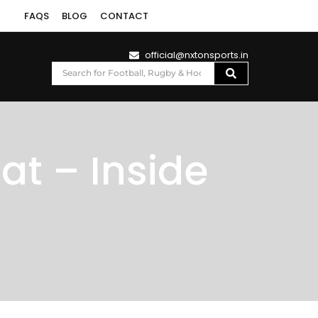
FAQS
BLOG
CONTACT
official@nxtonsports.in
at – Inside