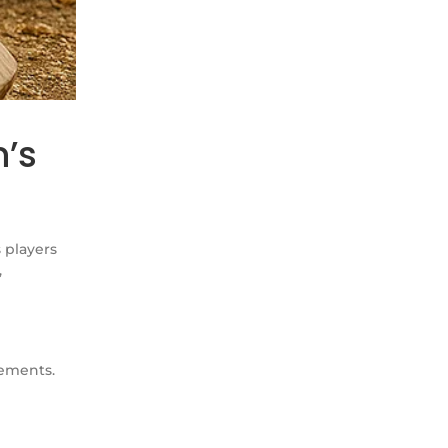
’s
 players
,
rements.