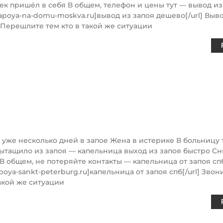
ек пришёл в себя В общем, телефон и цены тут — вывод из
z-zapoya-na-domu-moskva.ru]вывод из запоя дешево[/url] Выв
 Перешлите тем кто в такой же ситуации
 уже несколько дней в запое Жена в истерике В больницу
ытащило из запоя — капельница выход из запоя быстро С
В общем, не потеряйте контакты — капельница от запоя сп
zapoya-sankt-peterburg.ru]капельница от запоя спб[/url] Звон
акой же ситуации