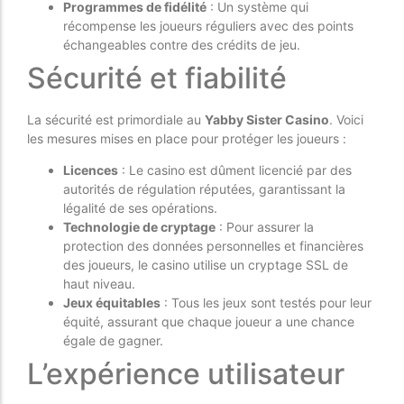
Programmes de fidélité
: Un système qui
récompense les joueurs réguliers avec des points
échangeables contre des crédits de jeu.
Sécurité et fiabilité
La sécurité est primordiale au
Yabby Sister Casino
. Voici
les mesures mises en place pour protéger les joueurs :
Licences
: Le casino est dûment licencié par des
autorités de régulation réputées, garantissant la
légalité de ses opérations.
Technologie de cryptage
: Pour assurer la
protection des données personnelles et financières
des joueurs, le casino utilise un cryptage SSL de
haut niveau.
Jeux équitables
: Tous les jeux sont testés pour leur
équité, assurant que chaque joueur a une chance
égale de gagner.
L’expérience utilisateur