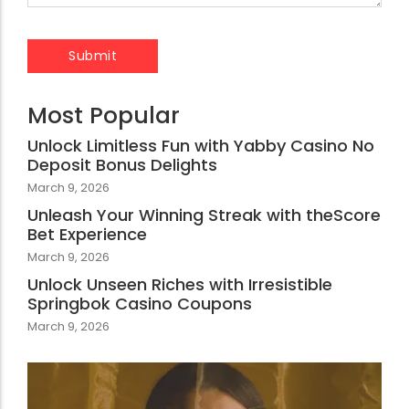
Most Popular
Unlock Limitless Fun with Yabby Casino No
Deposit Bonus Delights
March 9, 2026
Unleash Your Winning Streak with theScore
Bet Experience
March 9, 2026
Unlock Unseen Riches with Irresistible
Springbok Casino Coupons
March 9, 2026