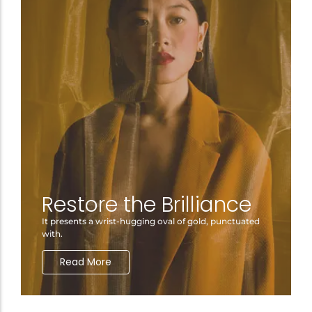
Restore the Brilliance
It presents a wrist-hugging oval of gold, punctuated
with.
Read More