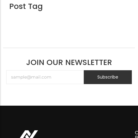
Post Tag
JOIN OUR NEWSLETTER
Subscribe
B