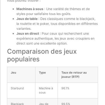
vous pouvez trouver :
Machines à sous
: Une variété de thèmes et de
styles pour satisfaire tous les goûts.
Jeux de table
: Des classiques comme le blackjack,
la roulette et le poker, tous disponibles en différentes
variantes.
Jeux en direct
: Pour ceux qui recherchent une
expérience authentique, les jeux avec croupiers en
direct sont une excellente option.
Comparaison des jeux
populaires
Jeu
Type
Taux de retour au
joueur (RTP)
Starburst
Machine à
96.1%
sous
Blackjack
Jeu de
99.5%