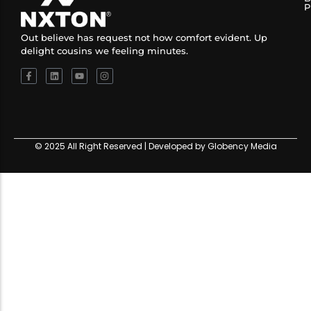
P
Out believe has request not how comfort evident. Up
delight cousins we feeling minutes.
© 2025 All Right Reserved | Developed by Globency Media