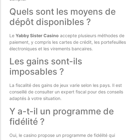
Quels sont les moyens de
dépôt disponibles ?
Le
Yabby Sister Casino
accepte plusieurs méthodes de
paiement, y compris les cartes de crédit, les portefeuilles
électroniques et les virements bancaires.
Les gains sont-ils
imposables ?
La fiscalité des gains de jeux varie selon les pays. Il est
conseillé de consulter un expert fiscal pour des conseils
adaptés à votre situation.
Y a-t-il un programme de
fidélité ?
Oui, le casino propose un programme de fidélité qui