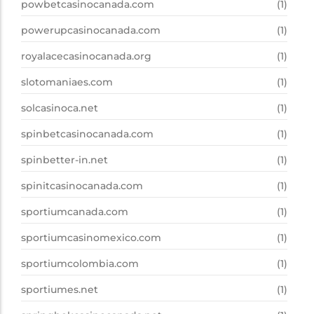
powbetcasinocanada.com
(1)
powerupcasinocanada.com
(1)
royalacecasinocanada.org
(1)
slotomaniaes.com
(1)
solcasinoca.net
(1)
spinbetcasinocanada.com
(1)
spinbetter-in.net
(1)
spinitcasinocanada.com
(1)
sportiumcanada.com
(1)
sportiumcasinomexico.com
(1)
sportiumcolombia.com
(1)
sportiumes.net
(1)