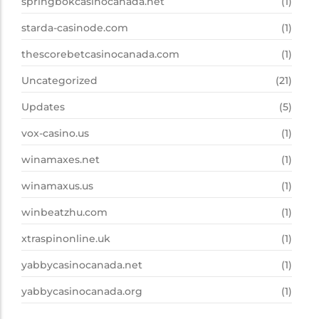
springbokcasinocanada.net
(1)
starda-casinode.com
(1)
thescorebetcasinocanada.com
(1)
Uncategorized
(21)
Updates
(5)
vox-casino.us
(1)
winamaxes.net
(1)
winamaxus.us
(1)
winbeatzhu.com
(1)
xtraspinonline.uk
(1)
yabbycasinocanada.net
(1)
yabbycasinocanada.org
(1)