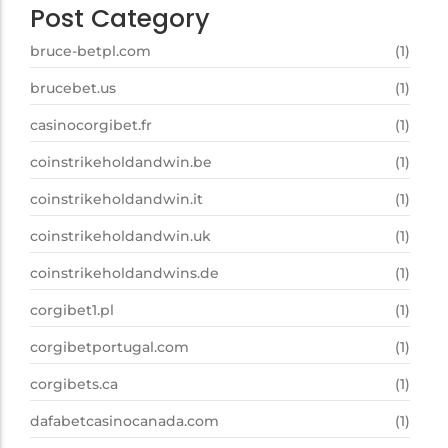
Post Category
bruce-betpl.com
(1)
brucebet.us
(1)
casinocorgibet.fr
(1)
coinstrikeholdandwin.be
(1)
coinstrikeholdandwin.it
(1)
coinstrikeholdandwin.uk
(1)
coinstrikeholdandwins.de
(1)
corgibet1.pl
(1)
corgibetportugal.com
(1)
corgibets.ca
(1)
dafabetcasinocanada.com
(1)