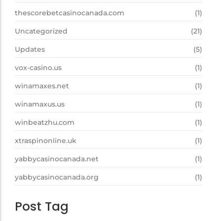
thescorebetcasinocanada.com
(1)
Uncategorized
(21)
Updates
(5)
vox-casino.us
(1)
winamaxes.net
(1)
winamaxus.us
(1)
winbeatzhu.com
(1)
xtraspinonline.uk
(1)
yabbycasinocanada.net
(1)
yabbycasinocanada.org
(1)
Post Tag