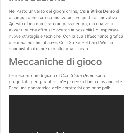
Nel vasto universo dei giochi online,
Coin Strike Demo
si
distingue come un’esperienza coinvolgente e innovativa.
Questo gioco non è solo un passatempo, ma una vera
avventura che offre ai giocatori la possibilità di esplorare
nuove strategie e tecniche. Con la sua affascinante grafica
e le meccaniche intuitive, Coin Strike Hold and Win ha
conquistato il cuore di molti appassionati.
Meccaniche di gioco
Le meccaniche di gioco di
Coin Strike Demo
sono
progettate per garantire un’esperienza fluida e avvincente.
Ecco una panoramica delle caratteristiche principali: