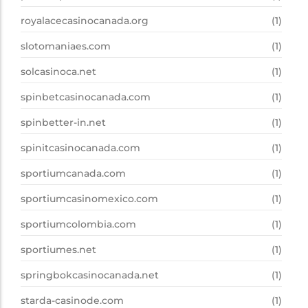
royalacecasinocanada.org
(1)
slotomaniaes.com
(1)
solcasinoca.net
(1)
spinbetcasinocanada.com
(1)
spinbetter-in.net
(1)
spinitcasinocanada.com
(1)
sportiumcanada.com
(1)
sportiumcasinomexico.com
(1)
sportiumcolombia.com
(1)
sportiumes.net
(1)
springbokcasinocanada.net
(1)
starda-casinode.com
(1)