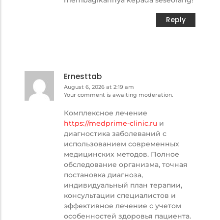
membagikannya kepada seseorang!
Reply
Ernesttab
August 6, 2026 at 2:19 am
Your comment is awaiting moderation.
Комплексное лечение
https://medprime-clinic.ru
и
диагностика заболеваний с
использованием современных
медицинских методов. Полное
обследование организма, точная
постановка диагноза,
индивидуальный план терапии,
консультации специалистов и
эффективное лечение с учетом
особенностей здоровья пациента.