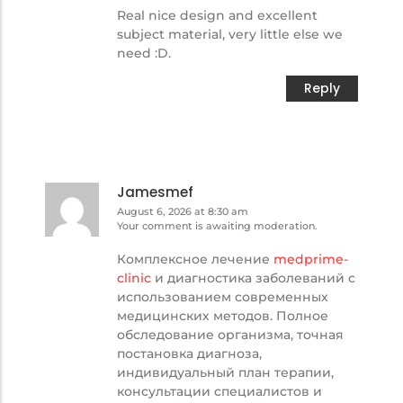
Real nice design and excellent
subject material, very little else we
need :D.
Reply
Jamesmef
August 6, 2026 at 8:30 am
Your comment is awaiting moderation.
Комплексное лечение
medprime-
clinic
и диагностика заболеваний с
использованием современных
медицинских методов. Полное
обследование организма, точная
постановка диагноза,
индивидуальный план терапии,
консультации специалистов и