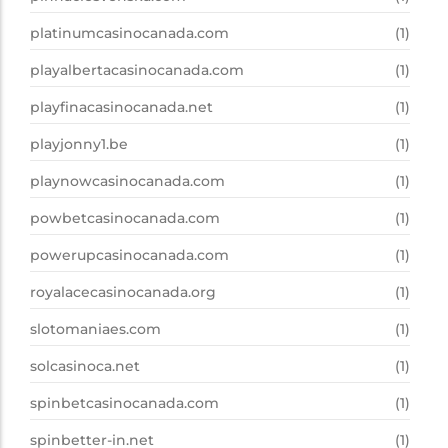
platinumcasinocanada.com
(1)
playalbertacasinocanada.com
(1)
playfinacasinocanada.net
(1)
playjonny1.be
(1)
playnowcasinocanada.com
(1)
powbetcasinocanada.com
(1)
powerupcasinocanada.com
(1)
royalacecasinocanada.org
(1)
slotomaniaes.com
(1)
solcasinoca.net
(1)
spinbetcasinocanada.com
(1)
spinbetter-in.net
(1)