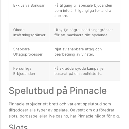
Exklusiva Bonusar
Få tillgång till specialerbjudanden
som inte är tillgängliga för andra
spelare.
Ökade
Utnyttja högre insättningsgränser
Insättningsgränser
för att maximera ditt spelande.
Snabbare
Njut av snabbare uttag och
Uttagsprocesser
bearbetning av vinster.
Personliga
Få skräddarsydda kampanjer
Erbjudanden
baserat på din spelhistorik.
Spelutbud på Pinnacle
Pinnacle erbjuder ett brett och varierat spelutbud som
tillgodoser alla typer av spelare. Oavsett om du föredrar
slots, bordsspel eller live casino, har Pinnacle något för dig.
Slots