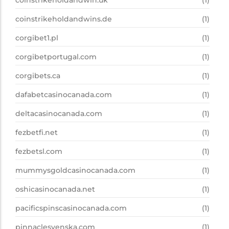
coinstrikeholdandwin.uk
(1)
coinstrikeholdandwins.de
(1)
corgibet1.pl
(1)
corgibetportugal.com
(1)
corgibets.ca
(1)
dafabetcasinocanada.com
(1)
deltacasinocanada.com
(1)
fezbetfi.net
(1)
fezbetsl.com
(1)
mummysgoldcasinocanada.com
(1)
oshicasinocanada.net
(1)
pacificspinscasinocanada.com
(1)
pinnaclesvenska.com
(1)