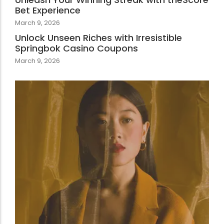
Bet Experience
March 9, 2026
Unlock Unseen Riches with Irresistible
Springbok Casino Coupons
March 9, 2026