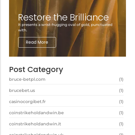
Restore the Brilliance
It presents a wrist-hugging oval of gold, punctuated
with.
Read More
Post Category
bruce-betpl.com
(1)
brucebet.us
(1)
casinocorgibet.fr
(1)
coinstrikeholdandwin.be
(1)
coinstrikeholdandwin.it
(1)