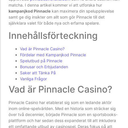
matcha. I denna artikel kommer vi att utforska hur
kampanjkod Pinnacle
kan maximera din spelupplevelse
samt ge dig insikter om allt som gör Pinnacle till det
självklara valet för både nya och erfarna spelare.
Innehållsförteckning
Vad är Pinnacle Casino?
Fördelar med Kampanjkod Pinnacle
Spelutbud på Pinnacle
Bonusar och Erbjudanden
Saker att Tänka På
Vanliga Frågor
Vad är Pinnacle Casino?
Pinnacle Casino har etablerat sig som en ledande aktör
inom online-spelvärlden. Med en historia som sträcker sig
över två decennier, började Pinnacle som en sportsbooks-
plattform och har sedan dess expanderat till att inkludera
ett omfattande utbud av casinospel. Deras fokus på att